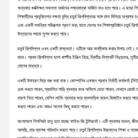
অন্যথায় কাক্সিক্ষত সফলতা অর্জনের লক্ষ্যমাত্রা অর্জিত নাও হতে পারে। এ ছাড়া শিক্ষ
শিক্ষার্থীদের প্রযুক্তিগত দক্ষতা বৃদ্ধি চতুর্থ শিল্পবিপ্লবের সঙ্গে তাল মিলিয়ে
এবং একটি সমন্বিত পরিকল্পনা গ্রহণ করা, যাতে দেশের সব শিক্ষাপ্রতিষ্ঠান চতুর্থ শিল
উন্নয়নের পথকে সুগম করতে পারে।
চতুর্থ শিল্পবিপ্লব এখন একটি বাস্তবতা। এটিকে আর অস্বীকার করার উপায় নেই। 
যাবে। প্রথম শিল্পবিপ্লব হলো বাষ্পীয় ইঞ্জিন নিয়ে, দ্বিতীয় বিপ্লবটি বিদ্যুতের, তৃতীয়
যোগের মাধ্যমে।
একটি উদাহরণ দিয়ে শুরু করা যাক। কোম্পানির একজন প্রধান নির্বাহী কর্মকর্তা (সিইও
চেক করতে পারেন, স্বচালিত গাড়ি ব্যবহার করে অফিসে যেতে পারেন, সেখানে রোবট তাকে
ধারণা নিতে পারেন, মেশিন লার্নিং ব্যবহার করে ব্যবসায়িক মডেল ডিজাইন করতে পারেন
করতে পারেন এবং আরও অনেক কিছু করতে পারেন।
বাংলাদেশে শিগগিরই চালু হতে যাচ্ছে ফাইভ-জি ইন্টারনেট। এটি ব্যবসার মডেল, জীব
আসছি, তার ব্যাপক পরিবর্তন করতে পারে। চতুর্থ শিল্পবিপ্লব উচ্চমানের শিক্ষা ও গ