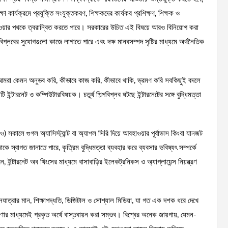
া কার্যক্রমে প্রযুক্তি সংযুক্তকরণ, শিক্ষকদের কার্যকর প্রশিক্ষণ, শিক্ষক ও
 অগ্রসর হওয়ার পথকে ত্বরান্বিত করতে পারে। সরকারের উচিত এই বিষয়ে আরও বিনিয়োগ করা
্পবিপ্লবের সুযোগগুলো কাজে লাগাতে পারে এবং দক্ষ মানবসম্পদ সৃষ্টির মাধ্যমে অর্থনৈতিক
আমরা কেমন অনুভব করি, কীভাবে কাজ করি, কীভাবে থাকি, ভ্রমণ করি সবকিছুই বদলে
টি ইন্টারনেট ও কম্পিউটারবিষয়ক। চতুর্থ শিল্পবিপ্লব ঘটছে ইন্টারনেটের সঙ্গে বুদ্ধিমত্তা
) সকালে গুগল অ্যাসিস্ট্যান্ট বা অ্যাপল সিরি দিয়ে আবহাওয়ার পূর্বাভাস কিংবা যানজট
 স্বাগত জানাতে পারে, কৃত্রিম বুদ্ধিমত্তা ব্যবহার করে ব্যবসার ভবিষ্যৎ সম্পর্কে
, ইন্টারনেট অব থিংসের মাধ্যমে বাসাবাড়ির ইলেকট্রনিকস ও অ্যাপ্লায়েন্স নিয়ন্ত্রণ
নযাত্রার মান, শিক্ষাপদ্ধতি, ডিজিটাল ও সোশ্যাল মিডিয়া, যা গত এক দশক ধরে দেখে
বেষণার মাধ্যমেই প্রকৃত অর্থে বাস্তবায়ন করা সম্ভব। বিশ্বের অনেক জায়গায়, যেমন-