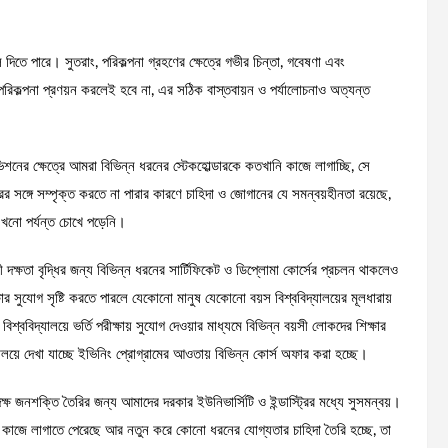
 দিতে পারে। সুতরাং, পরিকল্পনা গ্রহণের ক্ষেত্রে গভীর চিন্তা, গবেষণা এবং
ধু পরিকল্পনা প্রণয়ন করলেই হবে না, এর সঠিক বাস্তবায়ন ও পর্যালোচনাও অত্যন্ত
িভিশনের ক্ষেত্রে আমরা বিভিন্ন ধরনের স্টেকহোল্ডারকে কতখানি কাজে লাগাচ্ছি, সে
ট্রির সঙ্গে সম্পৃক্ত করতে না পারার কারণে চাহিদা ও জোগানের যে সমন্বয়হীনতা রয়েছে,
 এখনো পর্যন্ত চোখে পড়েনি।
য়ী দক্ষতা বৃদ্ধির জন্য বিভিন্ন ধরনের সার্টিফিকেট ও ডিপ্লোমা কোর্সের প্রচলন থাকলেও
র সুযোগ সৃষ্টি করতে পারলে যেকোনো মানুষ যেকোনো বয়স বিশ্ববিদ্যালয়ের মূলধারায়
শ্ববিদ্যালয়ে ভর্তি পরীক্ষায় সুযোগ দেওয়ার মাধ্যমে বিভিন্ন বয়সী লোকদের শিক্ষার
যালয়ে দেখা যাচ্ছে ইভিনিং প্রোগ্রামের আওতায় বিভিন্ন কোর্স অফার করা হচ্ছে।
 জনশক্তি তৈরির জন্য আমাদের দরকার ইউনিভার্সিটি ও ইন্ডাস্ট্রির মধ্যে সুসমন্বয়।
্রে কাজে লাগাতে পেরেছে আর নতুন করে কোনো ধরনের যোগ্যতার চাহিদা তৈরি হচ্ছে, তা