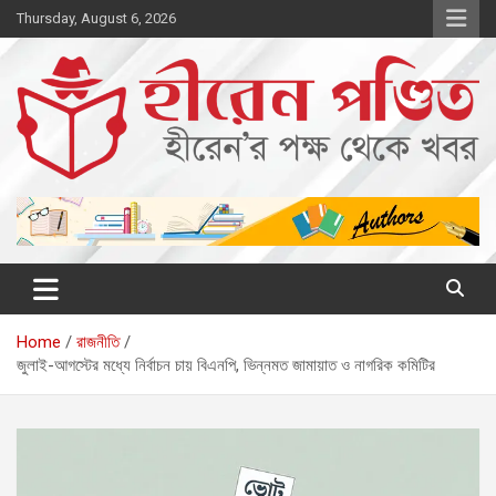
Skip
Thursday, August 6, 2026
to
content
হীরেন পণ্ডিত
হীরেন পণ্ডিত
Home
রাজনীতি
জুলাই-আগস্টের মধ্যে নির্বাচন চায় বিএনপি, ভিন্নমত জামায়াত ও নাগরিক কমিটির