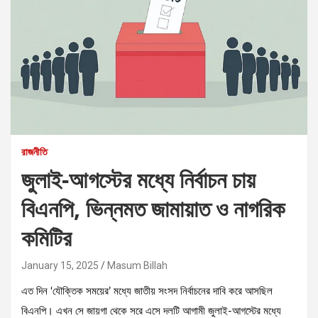
রাজনীতি
জুলাই-আগস্টের মধ্যে নির্বাচন চায়
বিএনপি, ভিন্নমত জামায়াত ও নাগরিক
কমিটির
January 15, 2025
Masum Billah
এত দিন ‘যৌক্তিক সময়ের’ মধ্যে জাতীয় সংসদ নির্বাচনের দাবি করে আসছিল
বিএনপি। এখন সে জায়গা থেকে সরে এসে দলটি আগামী জুলাই-আগস্টের মধ্যে