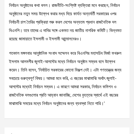
নির্বাচন অনুষ্ঠানের কথা বলল। রাজনীতি-সংশ্লিষ্ট ব্যক্তিরা মনে করছেন, নির্বাচন
অনুষ্ঠানের নতুন সময় উল্লেখ করার মধ্য দিয়ে কার্যত অন্তর্বর্তী সরকারের ওপর
নির্বাচনী চাপ তৈরির প্রক্রিয়া শুরু করল দেশের অন্যতম প্রধান রাজনৈতিক দল
বিএনপি। তবে তাদের এ দাবির সঙ্গে একমত নয় জাতীয় নাগরিক কমিটি। ভিন্নমত
রয়েছে জামায়াতে ইসলামী ও ইসলামী আন্দোলনেরও।
গতকাল মঙ্গলবার আনুষ্ঠানিক সংবাদ সম্মেলন করে বিএনপির মহাসচিব মির্জা ফখরুল
ইসলাম আলমগীর জুলাই-আগস্টের মধ্যে নির্বাচন অনুষ্ঠান সম্ভব বলে উল্লেখ
করেন। তিনি বলেন, ‘নির্বাচিত সরকারের কোনো বিকল্প নেই। এটা গণতন্ত্রের জন্য
সবচেয়ে গুরুত্বপূর্ণ বিষয়। আমরা মনে করি, এ বছরের মাঝামাঝি অর্থাৎ জুলাই-
আগস্টের মধ্যেই নির্বাচন সম্ভব। এ কারণে আমরা সরকার, নির্বাচন কমিশন ও
রাজনৈতিক দলগুলোর প্রতি আহ্বান জানাচ্ছি, দেশের বৃহত্তর স্বার্থে এই বছরের
মাঝামাঝি সময়ের মধ্যে নির্বাচন অনুষ্ঠানের জন্য ব্যবস্থা নিতে পারি।’
Post