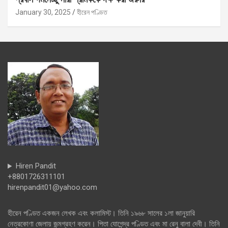
January 30, 2025
হীরেন পণ্ডিত
Hiren Pandit
+8801726311101
hirenpandit01@yahoo.com
হীরেন পণ্ডিত একজন লেখক এবং কলামিস্ট। তিনি ১৯৬৮ সালের ১লা জানুয়ারি
নেত্রকোণা জেলায় জন্মগ্রহণ করেন। পিতা যোগেন্দ্র পণ্ডিত এবং মা রেনু বালা দেবী। তিনি