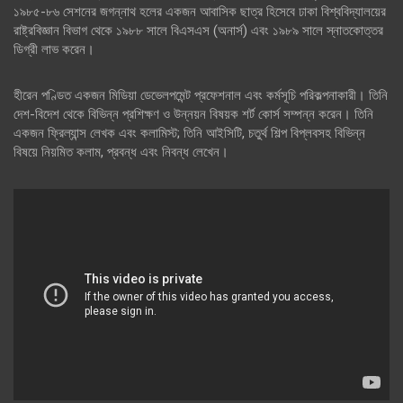
১৯৮৫-৮৬ সেশনের জগন্নাথ হলের একজন আবাসিক ছাত্র হিসেবে ঢাকা বিশ্ববিদ্যালয়ের
রাষ্ট্রবিজ্ঞান বিভাগ থেকে ১৯৮৮ সালে বিএসএস (অনার্স) এবং ১৯৮৯ সালে স্নাতকোত্তর
ডিগ্রী লাভ করেন।
হীরেন পণ্ডিত একজন মিডিয়া ডেভেলপমেন্ট প্রফেশনাল এবং কর্মসূচি পরিকল্পনাকারী। তিনি
দেশ-বিদেশ থেকে বিভিন্ন প্রশিক্ষণ ও উন্নয়ন বিষয়ক শর্ট কোর্স সম্পন্ন করেন। তিনি
একজন ফ্রিল্যান্স লেখক এবং কলামিস্ট; তিনি আইসিটি, চতুর্থ শিল্প বিপ্লবসহ বিভিন্ন
বিষয়ে নিয়মিত কলাম, প্রবন্ধ এবং নিবন্ধ লেখেন।