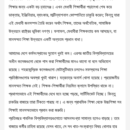
শিক্ষার জন্য একটা বড় চ্যালেঞ্জ। এখন মেধাবী শিক্ষার্থীরা পড়ালেখা শেষ করে
ডাক্তার, ইঞ্জিনিয়ার, ব্যাংকার, মাল্টিন্যাশনাল কোম্পানিতে চাকুরি করেন; কিন্তু যারা
এই মেধাবী জনসম্পদ তৈরি করেন অর্থাৎ শিক্ষক, তাদের অর্থনৈতিক, সামাজিক
উন্নয়নে রাষ্ট্রের ভূমিকা নগণ্য। ফলাফল, মেধাবীরা শিক্ষকতায় কম আসছেন, যা
মানসম্মত শিক্ষা উন্নয়নে একটি অন্যতম প্রধান বাধা।
আমাদের দেশে কর্মসংস্থানের সুযোগ খুবই কম। এরপর জাতীয় বিশ্ববিদ্যালয়ের
অধীন কলেজগুলো থেকে পাস করা শিক্ষার্থীদের মানও ভালো না বলে অভিযোগ
রয়েছে। শহরকেন্দ্রিক কলেজগুলো মোটামুটিভাবে চললেও মফস্বলের শিক্ষা
প্রতিষ্ঠানগুলোর অবস্থা খুবই খারাপ। যত্রতত্র অনার্স খোলা হয়েছে। প্রয়োজনীয়
মানসম্মত শিক্ষক নেই। শিক্ষক-শিক্ষার্থীরা নিয়মিত ক্লাসে উপস্থিত থাকে না।
প্রথাগতভাবে এই শিক্ষার্থীদের দেখে মনে হচ্ছে পড়ছে, সার্টিফিকেট নিচ্ছে। কিন্তু
চাকরির বাজারে তারা টিকতে পারছে না। এ জন্য প্রাথমিক শিক্ষা থেকে উচ্চশিক্ষা সব
শিক্ষাই মানসম্মতভাবে প্রদান করা জরুরি।
প্রতিবছর পাবলিক বিশ্ববিদ্যালয়গুলোতে আসনসংখ্যা সামান্য হলেও বাড়ছে। তবে
বাজারে কর্মীর চাহিদা রয়েছে যেসব খাতে, সে সব খাত-সংক্রান্ত বিষয় খোলার হার