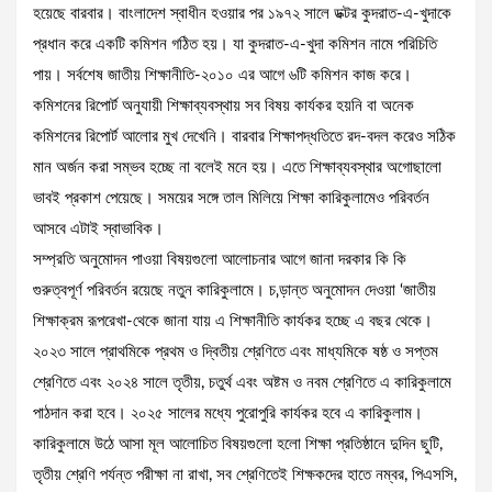
হয়েছে বারবার। বাংলাদেশ স্বাধীন হওয়ার পর ১৯৭২ সালে ডক্টর কুদরাত-এ-খুদাকে
প্রধান করে একটি কমিশন গঠিত হয়। যা কুদরাত-এ-খুদা কমিশন নামে পরিচিতি
পায়। সর্বশেষ জাতীয় শিক্ষানীতি-২০১০ এর আগে ৬টি কমিশন কাজ করে।
কমিশনের রিপোর্ট অনুযায়ী শিক্ষাব্যবস্থায় সব বিষয় কার্যকর হয়নি বা অনেক
কমিশনের রিপোর্ট আলোর মুখ দেখেনি। বারবার শিক্ষাপদ্ধতিতে রদ-বদল করেও সঠিক
মান অর্জন করা সম্ভব হচ্ছে না বলেই মনে হয়। এতে শিক্ষাব্যবস্থার অগোছালো
ভাবই প্রকাশ পেয়েছে। সময়ের সঙ্গে তাল মিলিয়ে শিক্ষা কারিকুলামেও পরিবর্তন
আসবে এটাই স্বাভাবিক।
সম্প্রতি অনুমোদন পাওয়া বিষয়গুলো আলোচনার আগে জানা দরকার কি কি
গুরুত্বপূর্ণ পরিবর্তন রয়েছে নতুন কারিকুলামে। চ‚ড়ান্ত অনুমোদন দেওয়া ‘জাতীয়
শিক্ষাক্রম রূপরেখা-থেকে জানা যায় এ শিক্ষানীতি কার্যকর হচ্ছে এ বছর থেকে।
২০২৩ সালে প্রাথমিকে প্রথম ও দ্বিতীয় শ্রেণিতে এবং মাধ্যমিকে ষষ্ঠ ও সপ্তম
শ্রেণিতে এবং ২০২৪ সালে তৃতীয়, চতুর্থ এবং অষ্টম ও নবম শ্রেণিতে এ কারিকুলামে
পাঠদান করা হবে। ২০২৫ সালের মধ্যে পুরোপুরি কার্যকর হবে এ কারিকুলাম।
কারিকুলামে উঠে আসা মূল আলোচিত বিষয়গুলো হলো শিক্ষা প্রতিষ্ঠানে দুদিন ছুটি,
তৃতীয় শ্রেণি পর্যন্ত পরীক্ষা না রাখা, সব শ্রেণিতেই শিক্ষকদের হাতে নম্বর, পিএসসি,