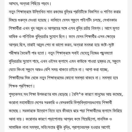
আসবে, অন্যরা পিছিয়ে পড়বে।
নতুন শিক্ষাক্রমে উল্লিখিত সাত রকমের বুদ্ধির প্রতিটিকে বিকশিত ও শাণিত করার
বিষয়ে গুরুত্ব দেওয়া হয়েছে। বর্তমানে যেসব স্কুলে পাইলটিং চলছে, সেখানকার
শিক্ষার্থীরা এখন খুব আনন্দ ও আগ্রহের সঙ্গে এসব বুদ্ধি চর্চায় নিমগ্ন। আগে মূলত
ভাষিক ও গাণিতিক বুদ্ধিচর্চার সুযোগ ছিল। ফলে যেসব শিক্ষার্থীর এসব ক্ষেত্রে
আগ্রহ ছিল, তারাই আনন্দ পেত বা ভালো করত, অন্যরা মনমরা হয়ে কষ্টে-সৃষ্টে
পরীক্ষার বৈতরণী পার হতো। নতুন শিক্ষাক্রমে সবাই যেহেতু নিজের পছন্দমতো
বুদ্ধিচর্চার সুযোগ পাবে, এখন ওইসব ক্লাসে এমন কাউকে পাওয়া দুষ্কর যে, স্কুলে
যেতে কিংবা স্কুলে আরও বেশি সময় থাকতে চাইবে না। আশা করা যাচ্ছে,
শিক্ষার্থীদের দিক থেকে নতুন শিক্ষাক্রমের কোনো সমস্যা থাকবে না। সমস্যা হবে
শিক্ষক প্রশিক্ষণে।
পুস্তকসহ সব শিক্ষা উপকরণের দাম বেড়েছে। বৈশি^ক কারণে মানুষের আয় কমেছে,
করোনা মহামারীতে দেশের সরকারি ও বেসরকারি বিশ্ববিদ্যালয়গুলোয় শিক্ষার্থী
কমেছে। সরকারকে উদ্যোগ নিতে হবে কীভাবে ঝরে পড়া শিক্ষার্থীদের ক্লাসে ফিরিয়ে
আনা যায়। করোনার কারণে পড়াশোনায় আগ্রহ কমে গিয়েছিলো, মানসিক ও
সামাজিক নানা সমস্যা, সহিংসতার ঝুঁকি বৃদ্ধি, প্রাপ্তবয়স্ক হওয়ার আগেই