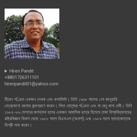
Hiren Pandit
+8801726311101
hirenpandit01@yahoo.com
হীরেন পণ্ডিত একজন লেখক এবং কলামিস্ট। তিনি ১৯৬৮ সালের ১লা জানুয়ারি
নেত্রকোণা জেলায় জন্মগ্রহণ করেন। পিতা যোগেন্দ্র পণ্ডিত এবং মা রেনু বালা দেবী। তিনি
১৯৮৫-৮৬ সেশনের জগন্নাথ হলের একজন আবাসিক ছাত্র হিসেবে ঢাকা বিশ্ববিদ্যালয়ের
রাষ্ট্রবিজ্ঞান বিভাগ থেকে ১৯৮৮ সালে বিএসএস (অনার্স) এবং ১৯৮৯ সালে স্নাতকোত্তর
ডিগ্রী লাভ করেন।